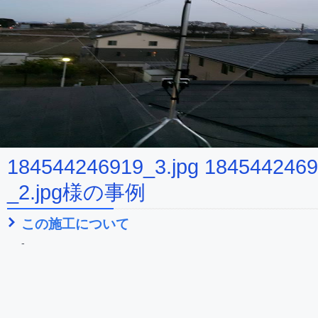
184544246919_3.jpg 184544246
_2.jpg様の事例
この施工について
-