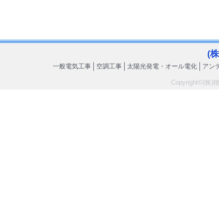
(
一般電気工事
空調工事
太陽光発電・オール電化
アン
Copyright©(株)